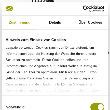
Zweck
Der Zweck der Datenverarbeitung liegt in der
ansprechenden, einheitlichen und von Ihrem
Endgerät unabhängigen Einbindung von
Zustimmung
Details
Über Cookies
Videoinhalten.
Speicherdauer
Hinweis zum Einsatz von Cookies
Wir verarbeiten Ihre personenbezogenen Daten
asap.de verwendet Cookies (auch von Drittanbietern), um
nur bis zum Ende Ihres Besuchs auf der Webseite
Informationen über die Nutzung der Webseite durch unsere
(erweiterter Datenschutzmodus). Auf die
Besucher zu sammeln. Diese Cookies helfen uns, die
Löschung Ihrer personenbezogenen Daten bei
Informationen und Angebote auf unserer Webseite stetig im
YouTube haben wir keinen Einfluss. Weitere
Informationen finden Sie unter:
Sinne der Benutzer zu optimieren. Mit Klick auf den Button
https://policies.google.com/privacy?
„Alle zulassen“ erklären Sie sich mit der Verwendung aller
hl=de&gl=de#inforetaining
Cookies einverstanden. Andernfalls können Sie einzelne
Cookies ablehnen, indem Sie auf „Auswahl erlauben“ klicken
Widerspruchs- und
sowie diese Einstellungen jederzeit aufrufen und Cookies auch
Beseitigungsmöglichkeiten
Einwilligungsauswahl
nachträglich jederzeit abwählen. Weitere Informationen zu den
Notwendig
Sie haben jederzeit die Möglichkeit den Widerruf
Datenverarbeitungen finden Sie auf unserer