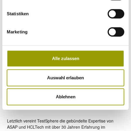
zu höherwertigen Produkten, da Probleme früh im
Entwicklungszyklus erkannt und behoben werden können.
Weniger manuelle Eingriffe
: Durch die vollständig
Statistiken
automatisierte Testimplementierung minimiert TestSphere
manuellen Aufwand, beschleunigt den Testprozess und
reduziert die Wahrscheinlichkeit menschlicher Fehler. Diese
Marketing
Automatisierung verbessert die Genauigkeit und schafft
Ressourcen frei, die für andere wertschöpfende Tätigkeiten
genutzt werden können.
KI-gestützte Erkenntnisse:
Die integrierte
Alle zulassen
Künstliche Intelligenz
unterstützt bei der Testfallerstellung,
der Analyse von Tracedaten sowie bei Empfehlungen für
bessere Anforderungen. Dies führt zu optimierten und
Auswahl erlauben
effektiveren Testprozessen. KI-gestützte Einblicke stellen
sicher, dass der Testprozess gründlich und präzise ist und
somit Produkte von höherer Qualität entstehen, die
Ablehnen
Kundenerwartungen erfüllen und Umsatzwachstum fördern.
Letztlich vereint TestSphere die gebündelte Expertise von
ASAP und HCLTech mit über 30 Jahren Erfahrung im