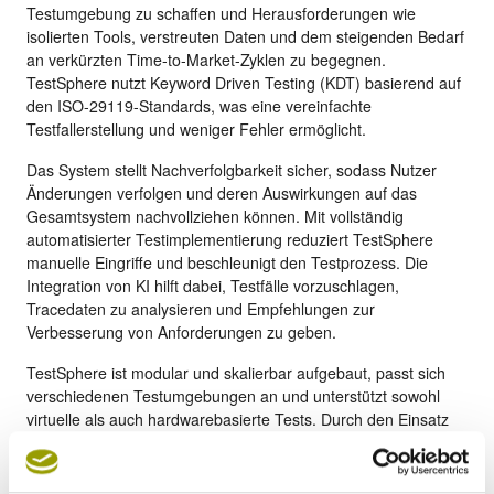
Testumgebung zu schaffen und Herausforderungen wie
isolierten Tools, verstreuten Daten und dem steigenden Bedarf
an verkürzten Time-to-Market-Zyklen zu begegnen.
TestSphere nutzt Keyword Driven Testing (KDT) basierend auf
den ISO-29119-Standards, was eine vereinfachte
Testfallerstellung und weniger Fehler ermöglicht.
Das System stellt Nachverfolgbarkeit sicher, sodass Nutzer
Änderungen verfolgen und deren Auswirkungen auf das
Gesamtsystem nachvollziehen können. Mit vollständig
automatisierter Testimplementierung reduziert TestSphere
manuelle Eingriffe und beschleunigt den Testprozess. Die
Integration von KI hilft dabei, Testfälle vorzuschlagen,
Tracedaten zu analysieren und Empfehlungen zur
Verbesserung von Anforderungen zu geben.
TestSphere ist modular und skalierbar aufgebaut, passt sich
verschiedenen Testumgebungen an und unterstützt sowohl
virtuelle als auch hardwarebasierte Tests. Durch den Einsatz
fortschrittlicher Methoden und Technologien soll TestSphere
das Testen effizienter, präziser und skalierbarer machen – und
damit den Validierungsprozess in der Automobilindustrie