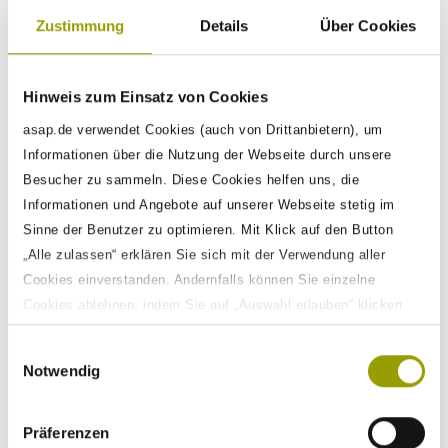
revolutionieren.
Zustimmung
Details
Über Cookies
Das Validierungssystem zeichnet sich durch folgende
Merkmale aus:
Hinweis zum Einsatz von Cookies
asap.de verwendet Cookies (auch von Drittanbietern), um
Steigerung der Effizienz:
Durch vereinfachte
Informationen über die Nutzung der Webseite durch unsere
Testfallerstellung und weniger Fehler erhöht TestSphere
die Effizienz im Validierungsprozess. Dies führt zu einer
Besucher zu sammeln. Diese Cookies helfen uns, die
schnelleren Markteinführung, sodass Kunden Produkte
Informationen und Angebote auf unserer Webseite stetig im
früher auf den Markt bringen und Marktchancen besser
Sinne der Benutzer zu optimieren. Mit Klick auf den Button
nutzen können. Der optimierte Testprozess reduziert
„Alle zulassen“ erklären Sie sich mit der Verwendung aller
zudem Entwicklungskosten und steigert damit die
Cookies einverstanden. Andernfalls können Sie einzelne
Rentabilität.
Erhöhte Nachverfolgbarkeit:
Das System gewährleistet
Cookies ablehnen, indem Sie auf „Auswahl erlauben“ klicken
100 % Traceability, sodass Nutzer Änderungen
sowie diese Einstellungen jederzeit aufrufen und Cookies auch
nachvollziehen und deren Auswirkung auf das
Einwilligungsauswahl
nachträglich jederzeit abwählen. Weitere Informationen zu den
Gesamtsystem verstehen können. Diese Funktion ist
Notwendig
Datenverarbeitungen finden Sie auf unserer
entscheidend, um die Integrität des Testprozesses
Datenschutzerklärung
.
sicherzustellen und sicherzugehen, dass alle Änderungen
berücksichtigt werden. Verbesserte Nachverfolgbarkeit führt
Präferenzen