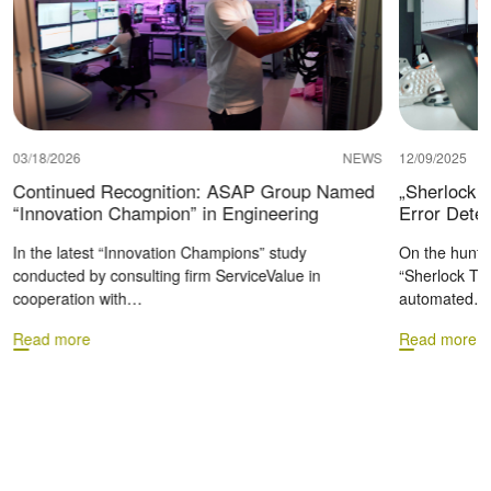
03/18/2026
NEWS
12/09/2025
Continued Recognition: ASAP Group Named
„Sherlock T
“Innovation Champion” in Engineering
Error Detec
In the latest “Innovation Champions” study
On the hunt fo
conducted by consulting firm ServiceValue in
“Sherlock Tr
cooperation with…
automated…
Read more
Read more