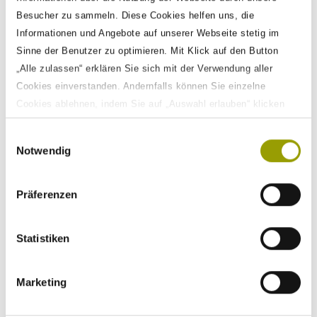
Besucher zu sammeln. Diese Cookies helfen uns, die
Informationen und Angebote auf unserer Webseite stetig im
Captcha
*
Sinne der Benutzer zu optimieren. Mit Klick auf den Button
„Alle zulassen“ erklären Sie sich mit der Verwendung aller
Cookies einverstanden. Andernfalls können Sie einzelne
Cookies ablehnen, indem Sie auf „Auswahl erlauben“ klicken
sowie diese Einstellungen jederzeit aufrufen und Cookies auch
Einwilligungsauswahl
nachträglich jederzeit abwählen. Weitere Informationen zu den
Ich habe die
Datenschutzerklärung
der ASAP Holding GmbH zur Kenntnis
Notwendig
genommen und verstanden. Ich stimme zu, dass die von mir übermittelten
Datenverarbeitungen finden Sie auf unserer
Daten für Rückfragen dauerhaft gespeichert werden. Ich weiß, dass ich meine
Datenschutzerklärung
.
Einwilligung jederzeit mit Wirkung für die Zukunft widerrufen kann.
Präferenzen
ABSENDEN
Statistiken
Marketing
Here
we are