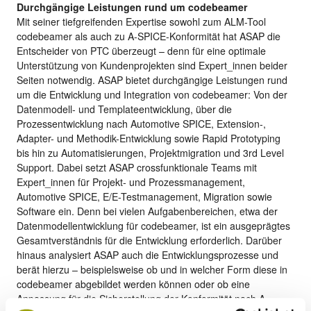
Durchgängige Leistungen rund um codebeamer
Mit seiner tiefgreifenden Expertise sowohl zum ALM-Tool
codebeamer als auch zu A-SPICE-Konformität hat ASAP die
Entscheider von PTC überzeugt – denn für eine optimale
Unterstützung von Kundenprojekten sind Expert_innen beider
Seiten notwendig. ASAP bietet durchgängige Leistungen rund
um die Entwicklung und Integration von codebeamer: Von der
Datenmodell- und Templateentwicklung, über die
Prozessentwicklung nach Automotive SPICE, Extension-,
Adapter- und Methodik-Entwicklung sowie Rapid Prototyping
bis hin zu Automatisierungen, Projektmigration und 3rd Level
Support. Dabei setzt ASAP crossfunktionale Teams mit
Expert_innen für Projekt- und Prozessmanagement,
Automotive SPICE, E/E-Testmanagement, Migration sowie
Software ein. Denn bei vielen Aufgabenbereichen, etwa der
Datenmodellentwicklung für codebeamer, ist ein ausgeprägtes
Gesamtverständnis für die Entwicklung erforderlich. Darüber
hinaus analysiert ASAP auch die Entwicklungsprozesse und
berät hierzu – beispielsweise ob und in welcher Form diese in
codebeamer abgebildet werden können oder ob eine
Anpassung für die Sicherstellung der Konformität nach A-