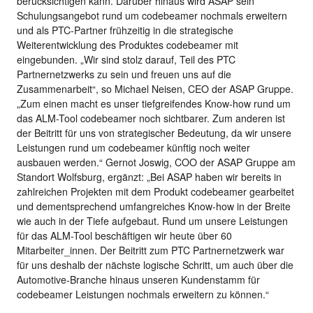
berücksichtigen kann. Darüber hinaus wird ASAP sein
Schulungsangebot rund um codebeamer nochmals erweitern
und als PTC-Partner frühzeitig in die strategische
Weiterentwicklung des Produktes codebeamer mit
eingebunden. „Wir sind stolz darauf, Teil des PTC
Partnernetzwerks zu sein und freuen uns auf die
Zusammenarbeit“, so Michael Neisen, CEO der ASAP Gruppe.
„Zum einen macht es unser tiefgreifendes Know-how rund um
das ALM-Tool codebeamer noch sichtbarer. Zum anderen ist
der Beitritt für uns von strategischer Bedeutung, da wir unsere
Leistungen rund um codebeamer künftig noch weiter
ausbauen werden.“ Gernot Joswig, COO der ASAP Gruppe am
Standort Wolfsburg, ergänzt: „Bei ASAP haben wir bereits in
zahlreichen Projekten mit dem Produkt codebeamer gearbeitet
und dementsprechend umfangreiches Know-how in der Breite
wie auch in der Tiefe aufgebaut. Rund um unsere Leistungen
für das ALM-Tool beschäftigen wir heute über 60
Mitarbeiter_innen. Der Beitritt zum PTC Partnernetzwerk war
für uns deshalb der nächste logische Schritt, um auch über die
Automotive-Branche hinaus unseren Kundenstamm für
codebeamer Leistungen nochmals erweitern zu können.“