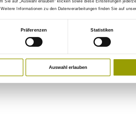
0
m Sie auf „Auswahl erlauben“ klicken sowie diese Einstellungen jederz
. Weitere Informationen zu den Datenverarbeitungen finden Sie auf unse
onalities
Präferenzen
Statistiken
Auswahl erlauben
nagement
utive leaders and top managers who work together to chart a cour