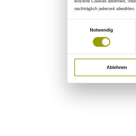
7
5
einzelne Cookies ablehnen, inde
nachträglich jederzeit abwählen
Awards
Nati
Einwilligungsauswahl
Notwendig
Ablehnen
The ASAP
Ma
Our management team comprises exec
mobility of tomorrow.