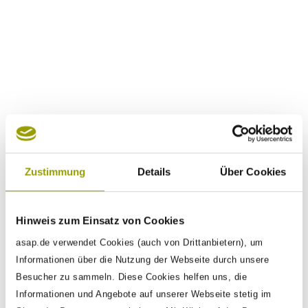
Hari Sadarahalli
CEO ASAP Gruppe,
Corporate Vice President and
Global Head Engineering and R&D Services, HCLTech
“HCLTech accelerates enterprise transformation with chip-to-cloud
expertise and AI-led innovation, delivering seamless value across
the product, platform and experience engineering lifecycle.
Strengthened by ASAP’s trusted customer partnerships and deep
passion for automotive engineering, we are shaping the evolution
of smart, sustainable mobility for the future.”
Zustimmung
Details
Über Cookies
Hinweis zum Einsatz von Cookies
asap.de verwendet Cookies (auch von Drittanbietern), um
Informationen über die Nutzung der Webseite durch unsere
Here
we are
Besucher zu sammeln. Diese Cookies helfen uns, die
Informationen und Angebote auf unserer Webseite stetig im