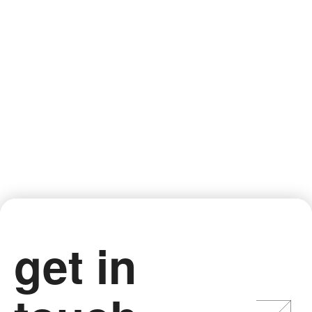
People are at the heart of the ASAP Group’s values.
Our diverse team is connected by a shared passion
for all things automotive. This forms the core of our
identity and shapes everything we do – every day, in
every project and in every area of our activities.
MORE ASAP IDENTITY
get in